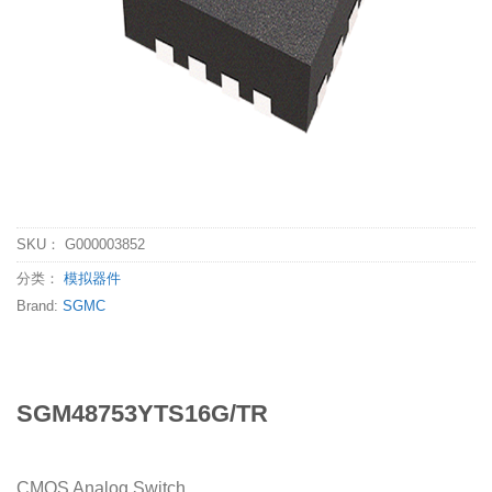
SKU：
G000003852
分类：
模拟器件
Brand:
SGMC
SGM48753YTS16G/TR
CMOS Analog Switch