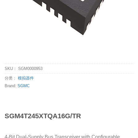
SKU：
SGM0000953
分类：
模拟器件
Brand:
SGMC
SGM4T245XTQA16G/TR
4-Bit Dual-Supply Bus Transceiver with Configurable