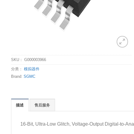
SKU：
G000003966
分类：
模拟器件
Brand:
SGMC
描述
售后服务
16-Bit, Ultra-Low Glitch, Voltage-Output Digital-to-An