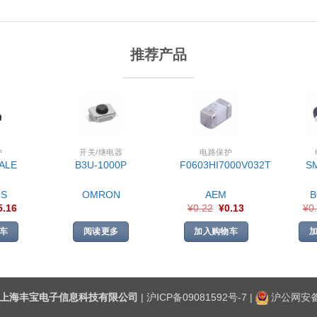
推荐产品
护
开关/继电器
电路保护
ALE
B3U-1000P
F0603HI7000V032T
S
S
OMRON
AEM
5.16
¥
0.22
¥
0.13
¥
0
车
阅读更多
加入购物车
上海丰宝电子信息科技有限公司
|
沪ICP备09081592号-7
|
沪公网安备3