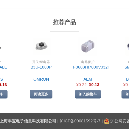
推荐产品
护
开关/继电器
电路保护
ALE
B3U-1000P
F0603HI7000V032T
S
S
OMRON
AEM
5.16
¥
0.22
¥
0.13
¥
0
车
阅读更多
加入购物车
上海丰宝电子信息科技有限公司
|
沪ICP备09081592号-7
|
沪公网安备3