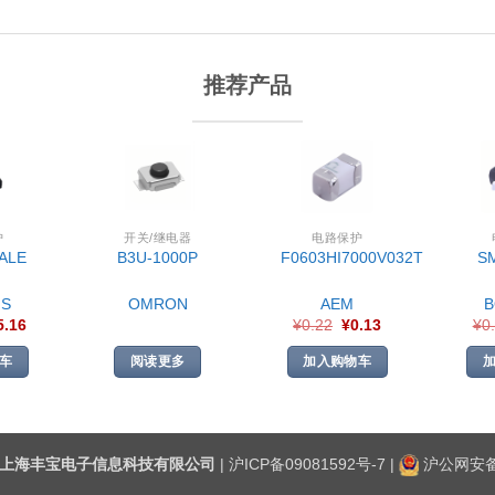
推荐产品
护
开关/继电器
电路保护
ALE
B3U-1000P
F0603HI7000V032T
S
S
OMRON
AEM
5.16
¥
0.22
¥
0.13
¥
0
车
阅读更多
加入购物车
上海丰宝电子信息科技有限公司
|
沪ICP备09081592号-7
|
沪公网安备3