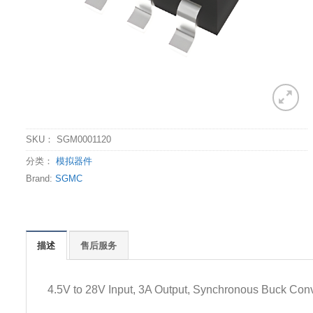
SKU：
SGM0001120
分类：
模拟器件
Brand:
SGMC
描述
售后服务
4.5V to 28V Input, 3A Output, Synchronous Buck Conv