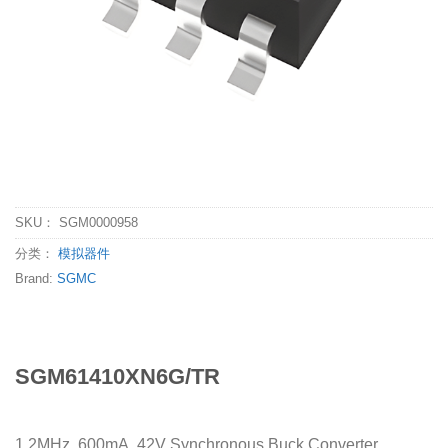
SKU：
SGM0000958
分类：
模拟器件
Brand:
SGMC
SGM61410XN6G/TR
1.2MHz, 600mA, 42V Synchronous Buck Converter