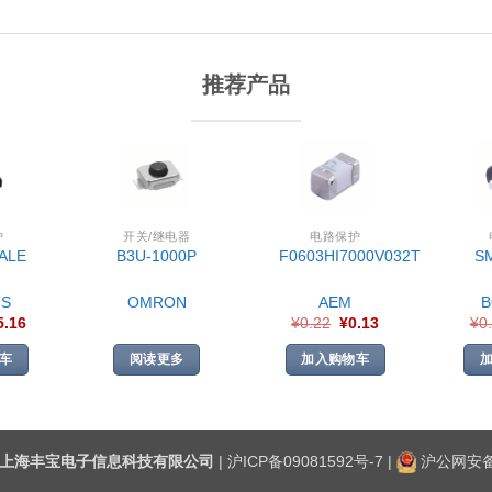
推荐产品
护
开关/继电器
电路保护
ALE
B3U-1000P
F0603HI7000V032T
S
S
OMRON
AEM
5.16
¥
0.22
¥
0.13
¥
0
车
阅读更多
加入购物车
上海丰宝电子信息科技有限公司
|
沪ICP备09081592号-7
|
沪公网安备3