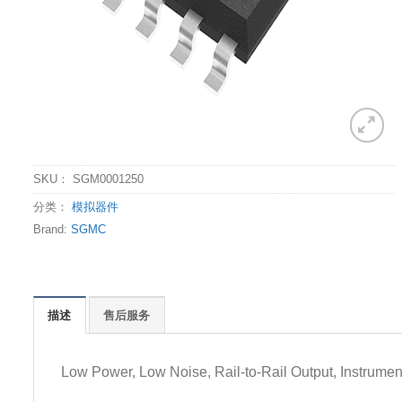
SKU：
SGM0001250
分类：
模拟器件
Brand:
SGMC
描述
售后服务
Low Power, Low Noise, Rail-to-Rail Output, Instrument