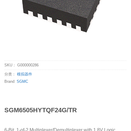
SKU：
G000000286
分类：
模拟器件
Brand:
SGMC
SGM6505HYTQF24G/TR
6-Bit, 1-of-2 Multiplexer/Demultiplexer with 1.8V Logic