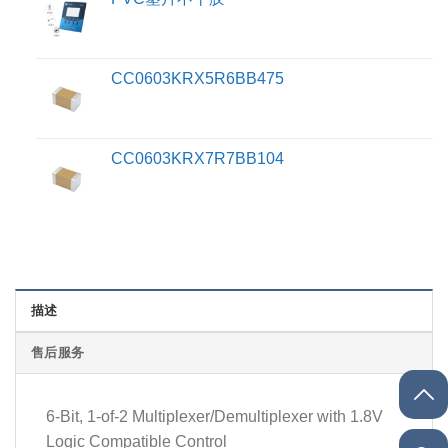
CC0603KRX5R6BB475
CC0603KRX7R7BB104
描述
售后服务
6-Bit, 1-of-2 Multiplexer/Demultiplexer with 1.8V
Logic Compatible Control