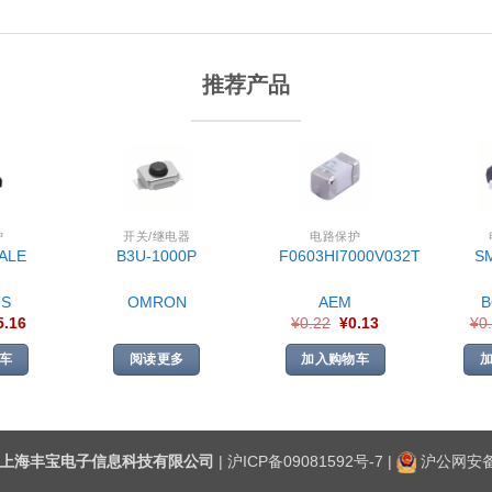
推荐产品
护
开关/继电器
电路保护
ALE
B3U-1000P
F0603HI7000V032T
S
S
OMRON
AEM
5.16
¥
0.22
¥
0.13
¥
0
车
阅读更多
加入购物车
上海丰宝电子信息科技有限公司
|
沪ICP备09081592号-7
|
沪公网安备3