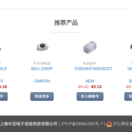
推荐产品
护
开关/继电器
电路保护
ALE
B3U-1000P
F0603HI7000V032T
S
S
OMRON
AEM
5.16
¥
0.22
¥
0.13
¥
0
车
阅读更多
加入购物车
上海丰宝电子信息科技有限公司
|
沪ICP备09081592号-7
|
沪公网安备3