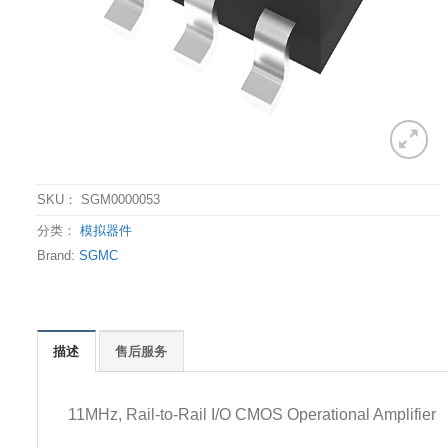
SKU：
SGM0000053
分类：
模拟器件
Brand:
SGMC
描述
售后服务
11MHz, Rail-to-Rail I/O CMOS Operational Amplifier