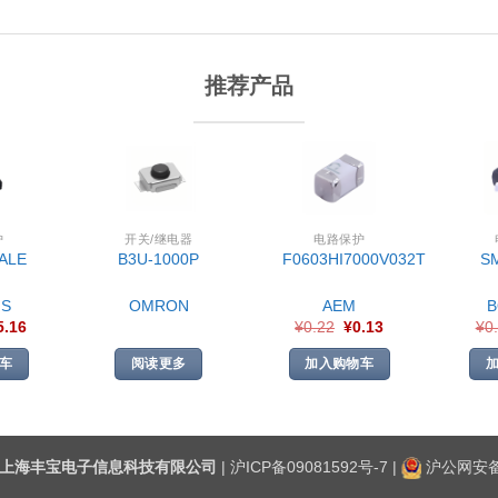
推荐产品
护
开关/继电器
电路保护
ALE
B3U-1000P
F0603HI7000V032T
S
S
OMRON
AEM
5.16
¥
0.22
¥
0.13
¥
0
车
阅读更多
加入购物车
上海丰宝电子信息科技有限公司
|
沪ICP备09081592号-7
|
沪公网安备3