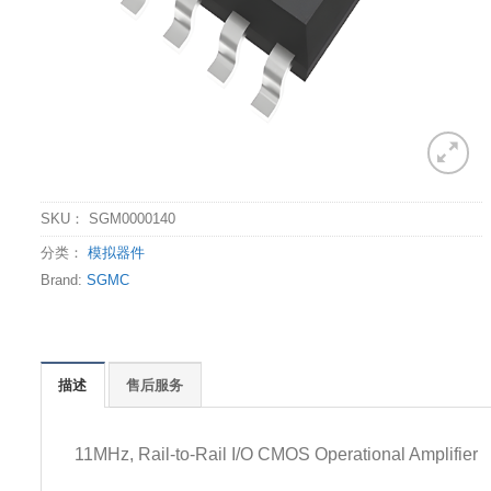
SKU：
SGM0000140
分类：
模拟器件
Brand:
SGMC
描述
售后服务
11MHz, Rail-to-Rail I/O CMOS Operational Amplifier