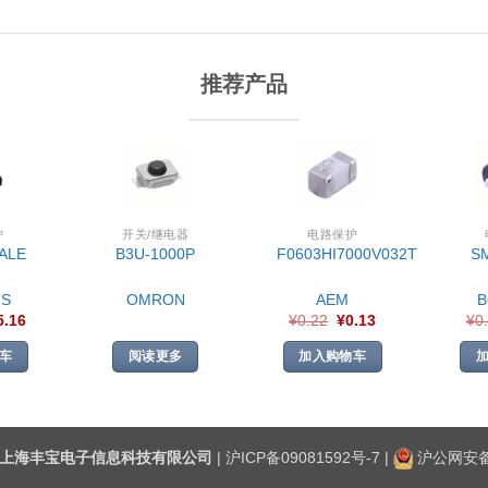
推荐产品
护
开关/继电器
电路保护
ALE
B3U-1000P
F0603HI7000V032T
S
S
OMRON
AEM
5.16
¥
0.22
¥
0.13
¥
0
车
阅读更多
加入购物车
上海丰宝电子信息科技有限公司
|
沪ICP备09081592号-7
|
沪公网安备3