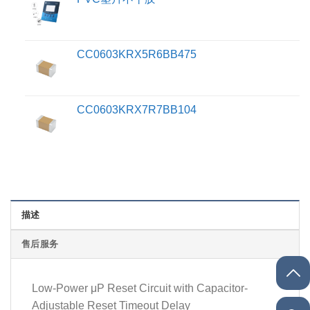
CC0603KRX5R6BB475
CC0603KRX7R7BB104
描述
售后服务
Low-Power μP Reset Circuit with Capacitor-
Adjustable Reset Timeout Delay