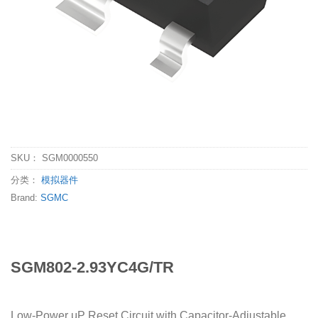
SKU：
SGM0000550
分类：
模拟器件
Brand:
SGMC
SGM802-2.93YC4G/TR
Low-Power μP Reset Circuit with Capacitor-Adjustable