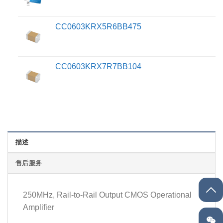
CC0603KRX5R6BB475
CC0603KRX7R7BB104
描述
售后服务
250MHz, Rail-to-Rail Output CMOS Operational
Amplifier