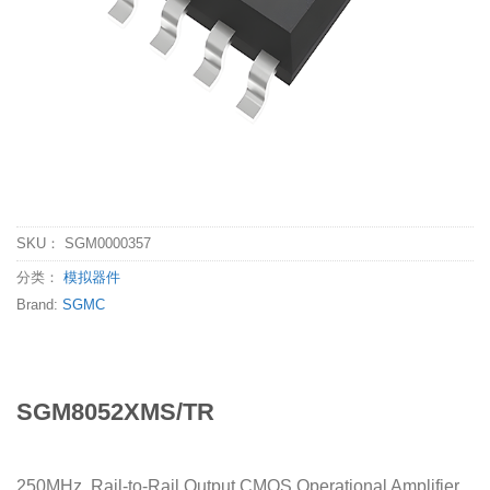
SKU：
SGM0000357
分类：
模拟器件
Brand:
SGMC
SGM8052XMS/TR
250MHz, Rail-to-Rail Output CMOS Operational Amplifier