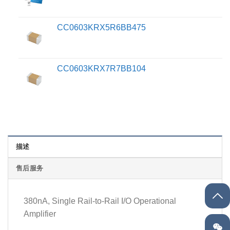
CC0603KRX5R6BB475
CC0603KRX7R7BB104
描述
售后服务
380nA, Single Rail-to-Rail I/O Operational
Amplifier