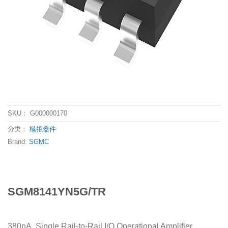
SKU：
G000000170
分类：
模拟器件
Brand:
SGMC
SGM8141YN5G/TR
380nA, Single Rail-to-Rail I/O Operational Amplifier