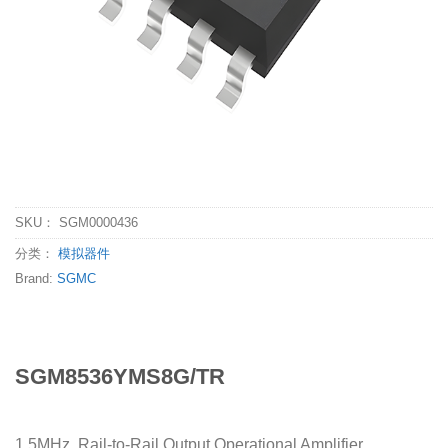
SKU：
SGM0000436
分类：
模拟器件
Brand:
SGMC
SGM8536YMS8G/TR
1.5MHz, Rail-to-Rail Output Operational Amplifier