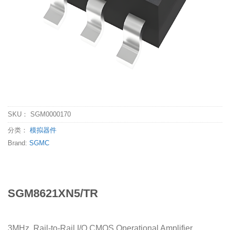
SKU：
SGM0000170
分类：
模拟器件
Brand:
SGMC
SGM8621XN5/TR
3MHz, Rail-to-Rail I/O CMOS Operational Amplifier