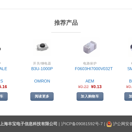
推荐产品
护
开关/继电器
电路保护
ALE
B3U-1000P
F0603HI7000V032T
S
S
OMRON
AEM
5.16
¥
0.22
¥
0.13
¥
0
车
阅读更多
加入购物车
上海丰宝电子信息科技有限公司
|
沪ICP备09081592号-7
|
沪公网安备3