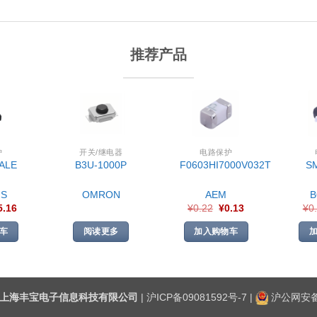
推荐产品
护
开关/继电器
电路保护
ALE
B3U-1000P
F0603HI7000V032T
S
S
OMRON
AEM
5.16
¥
0.22
¥
0.13
¥
0
车
阅读更多
加入购物车
上海丰宝电子信息科技有限公司
|
沪ICP备09081592号-7
|
沪公网安备3