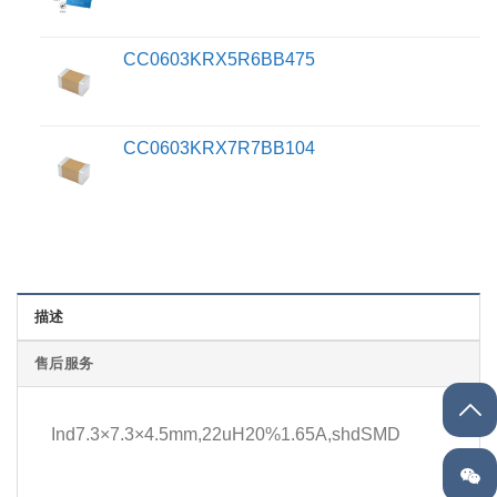
CC0603KRX5R6BB475
CC0603KRX7R7BB104
描述
售后服务
Ind7.3×7.3×4.5mm,22uH20%1.65A,shdSMD