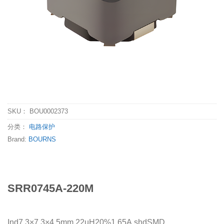
SKU：
BOU0002373
分类：
电路保护
Brand:
BOURNS
SRR0745A-220M
Ind7.3×7.3×4.5mm,22uH20%1.65A,shdSMD