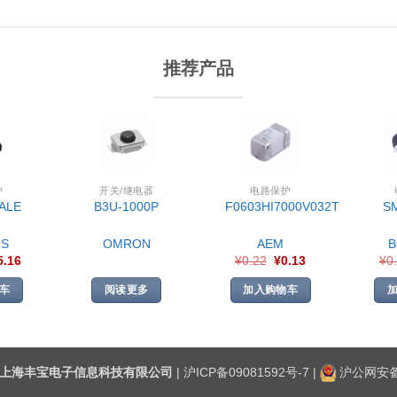
推荐产品
护
开关/继电器
电路保护
ALE
B3U-1000P
F0603HI7000V032T
S
S
OMRON
AEM
5.16
¥
0.22
¥
0.13
¥
0
车
阅读更多
加入购物车
上海丰宝电子信息科技有限公司
|
沪ICP备09081592号-7
|
沪公网安备3