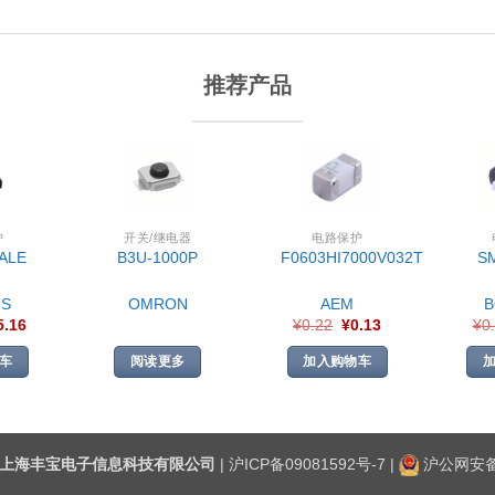
推荐产品
护
开关/继电器
电路保护
ALE
B3U-1000P
F0603HI7000V032T
S
S
OMRON
AEM
5.16
¥
0.22
¥
0.13
¥
0
车
阅读更多
加入购物车
上海丰宝电子信息科技有限公司
|
沪ICP备09081592号-7
|
沪公网安备3