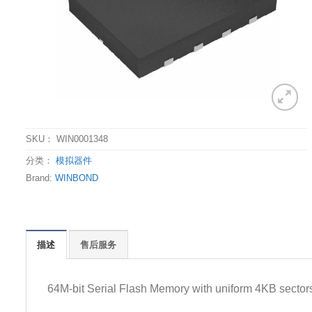
SKU：
WIN0001348
分类：
模拟器件
Brand:
WINBOND
描述
售后服务
64M-bit Serial Flash Memory with uniform 4KB sect