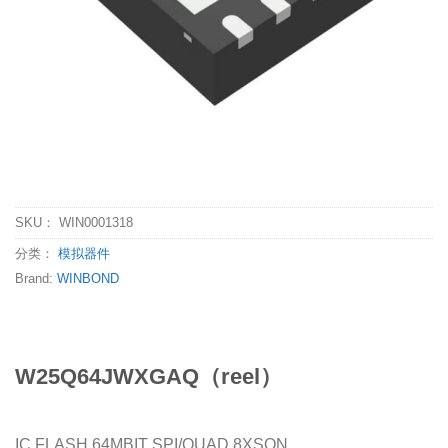
SKU：
WIN0001318
分类：
模拟器件
Brand:
WINBOND
W25Q64JWXGAQ（reel）
IC FLASH 64MBIT SPI/QUAD 8XSON