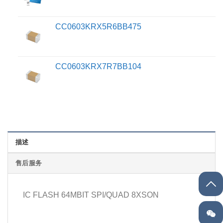
CC0603KRX5R6BB475
CC0603KRX7R7BB104
描述
售后服务
IC FLASH 64MBIT SPI/QUAD 8XSON