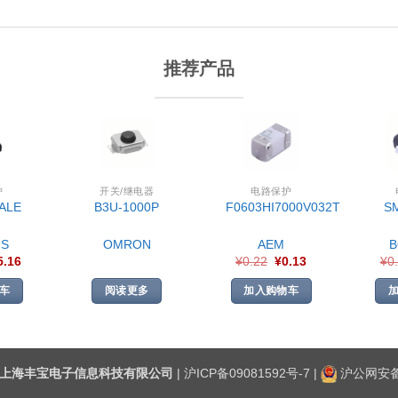
推荐产品
护
开关/继电器
电路保护
ALE
B3U-1000P
F0603HI7000V032T
S
S
OMRON
AEM
5.16
¥
0.22
¥
0.13
¥
0
车
阅读更多
加入购物车
上海丰宝电子信息科技有限公司
|
沪ICP备09081592号-7
|
沪公网安备3