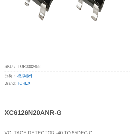
SKU：
TOR0002458
分类：
模拟器件
Brand:
TOREX
XC6126N20ANR-G
VOLTAGE DETECTOR -40 TO 85DEG C