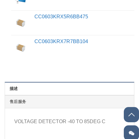
CC0603KRX5R6BB475
CC0603KRX7R7BB104
描述
售后服务
VOLTAGE DETECTOR -40 TO 85DEG C