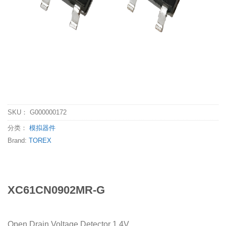
SKU：
G000000172
分类：
模拟器件
Brand:
TOREX
XC61CN0902MR-G
Open Drain Voltage Detector 1 4V