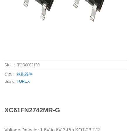
SKU：
TOR0002160
分类：
模拟器件
Brand:
TOREX
XC61FN2742MR-G
Voltage Detector 1.6V to 6V 3-Pin SOT-23 T/R