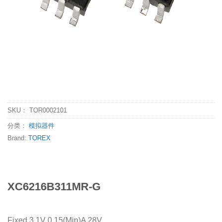
SKU：
TOR0002101
分类：
模拟器件
Brand:
TOREX
XC6216B311MR-G
Fixed 3.1V 0.15(Min)A 28V