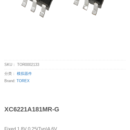
SKU：
TOR0002133
分类：
模拟器件
Brand:
TOREX
XC6221A181MR-G
Fixed 1.8V 0.25(Typ)A 6V