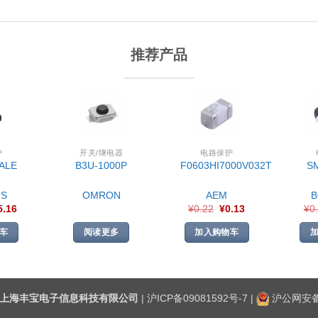
推荐产品
护
开关/继电器
电路保护
ALE
B3U-1000P
F0603HI7000V032T
S
S
OMRON
AEM
5.16
¥
0.22
¥
0.13
¥
0
车
阅读更多
加入购物车
上海丰宝电子信息科技有限公司
|
沪ICP备09081592号-7
|
沪公网安备3