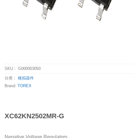
SKU：
G000003050
分类：
模拟器件
Brand:
TOREX
XC62KN2502MR-G
Negative Voltage Regulators