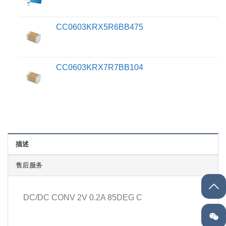
CC0603KRX5R6BB475
CC0603KRX7R7BB104
描述
售后服务
DC/DC CONV 2V 0.2A 85DEG C