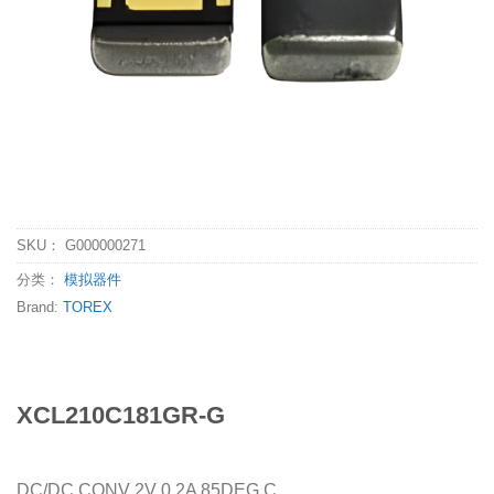
SKU：
G000000271
分类：
模拟器件
Brand:
TOREX
XCL210C181GR-G
DC/DC CONV 2V 0.2A 85DEG C