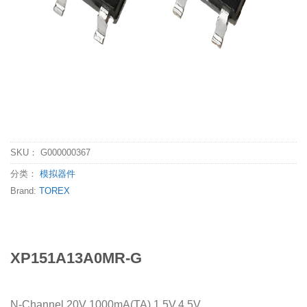
SKU：
G000000367
分类：
模拟器件
Brand:
TOREX
XP151A13A0MR-G
N-Channel 20V 1000mA(TA) 1.5V,4.5V