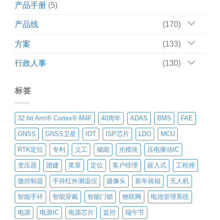
产品手册
(5)
产品线
(170)
方案
(133)
行政人事
(130)
标签
32 bit Arm® Cortex®-M4F
40周年
ADAS
BMS
FAE
GNSS
GNSS卫星
IOT
ISP芯片
LDO
MCU
RTK定位
专利
义工
储能
光模块
压电驱动IC
变压器
团建
奖章
定位
客户经理
嵌入式
工程师
微控制器
手持红外测温仪
摄像头
新年祝福
无人机
智能手环
智能穿戴
智能门锁
物联网
电池管理系统
电源
电源IC
电源芯片
监控
端午节