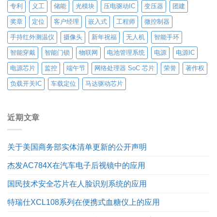
专利
义工
储能
光模块
压电驱动IC
变压器
团建
奖章
定位
客户经理
嵌入式
工程师
微控制器
手持红外测温仪
摄像头
新年祝福
无人机
智能手环
智能穿戴
智能门锁
物联网
电池管理系统
电源
电源IC
电源芯片
监控
端午节
网络处理器 SoC 芯片
荣誉
著作权
负载开关IC
车载定位
马达驱动芯片
近期文章
关于美国商务部实体清单更新的公开声明
杰发AC784X在汽车电子后视镜中的应用
国民技术安全芯片在人脸识别系统的应用
特瑞仕XCL108系列在便携式血糖仪上的应用