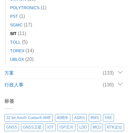
(1)
POLYTRONICS
(1)
PST
(17)
SGMC
(11)
SIT
(5)
TOLL
(14)
TOREX
(20)
UBLOX
方案
(133)
行政人事
(130)
标签
32 bit Arm® Cortex®-M4F
40周年
ADAS
BMS
FAE
GNSS
GNSS卫星
IOT
ISP芯片
LDO
MCU
RTK定位