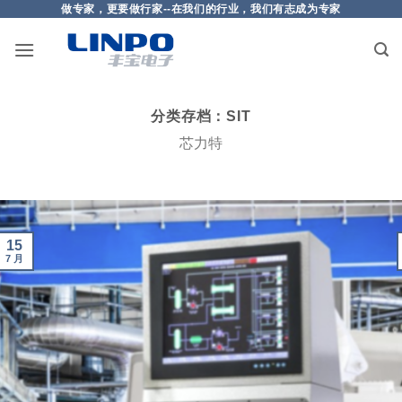
做专家，更要做行家--在我们的行业，我们有志成为专家
跳
到
内
容
分类存档：
SIT
芯力特
15
7 月