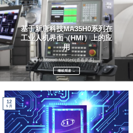
产品线 NUVOTON 工业控制 方案
基于新唐科技MA35H0系列在
工业人机界面（HMI）上的应
用
NuMicro® MA35H0[查看更多]
继续阅读
→
12
5 月