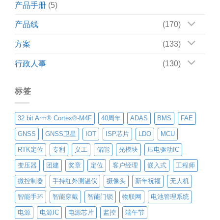
产品手册
(5)
产品线
(170)
方案
(133)
行政人事
(130)
标签
32 bit Arm® Cortex®-M4F
40周年
ADAS
BMS
FAE
GNSS
GNSS卫星
IOT
ISP芯片
LDO
MCU
RTK定位
专利
义工
储能
光模块
压电驱动IC
变压器
团建
奖章
定位
客户经理
嵌入式
工程师
微控制器
手持红外测温仪
摄像头
新年祝福
无人机
智能手环
智能穿戴
智能门锁
物联网
电池管理系统
电源
电源IC
电源芯片
监控
端午节