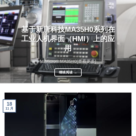
产品线 NUVOTON 工业控制 方案
基于新唐科技MA35H0系列在
工业人机界面（HMI）上的应
用
NuMicro® MA35H0[查看更多]
继续阅读
→
18
11 月