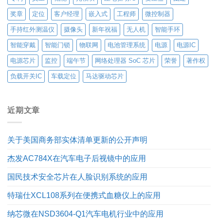
奖章
定位
客户经理
嵌入式
工程师
微控制器
手持红外测温仪
摄像头
新年祝福
无人机
智能手环
智能穿戴
智能门锁
物联网
电池管理系统
电源
电源IC
电源芯片
监控
端午节
网络处理器 SoC 芯片
荣誉
著作权
负载开关IC
车载定位
马达驱动芯片
近期文章
关于美国商务部实体清单更新的公开声明
杰发AC784X在汽车电子后视镜中的应用
国民技术安全芯片在人脸识别系统的应用
特瑞仕XCL108系列在便携式血糖仪上的应用
纳芯微在NSD3604-Q1汽车电机行业中的应用