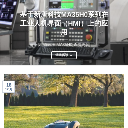
产品线 NUVOTON 工业控制 方案
基于新唐科技MA35H0系列在
工业人机界面（HMI）上的应
用
NuMicro® MA35H0[查看更多]
继续阅读
→
18
12 月