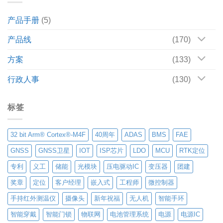
产品手册
(5)
产品线
(170)
方案
(133)
行政人事
(130)
标签
32 bit Arm® Cortex®-M4F
40周年
ADAS
BMS
FAE
GNSS
GNSS卫星
IOT
ISP芯片
LDO
MCU
RTK定位
专利
义工
储能
光模块
压电驱动IC
变压器
团建
奖章
定位
客户经理
嵌入式
工程师
微控制器
手持红外测温仪
摄像头
新年祝福
无人机
智能手环
智能穿戴
智能门锁
物联网
电池管理系统
电源
电源IC