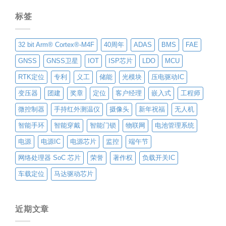
标签
32 bit Arm® Cortex®-M4F
40周年
ADAS
BMS
FAE
GNSS
GNSS卫星
IOT
ISP芯片
LDO
MCU
RTK定位
专利
义工
储能
光模块
压电驱动IC
变压器
团建
奖章
定位
客户经理
嵌入式
工程师
微控制器
手持红外测温仪
摄像头
新年祝福
无人机
智能手环
智能穿戴
智能门锁
物联网
电池管理系统
电源
电源IC
电源芯片
监控
端午节
网络处理器 SoC 芯片
荣誉
著作权
负载开关IC
车载定位
马达驱动芯片
近期文章