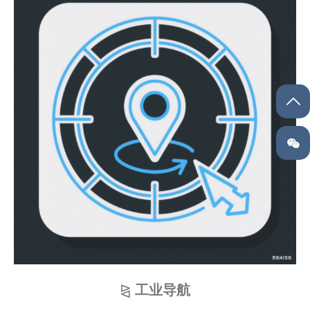
⧎
工业导航