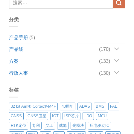
分类
产品手册
(5)
产品线
(170)
方案
(133)
行政人事
(130)
标签
32 bit Arm® Cortex®-M4F
40周年
ADAS
BMS
FAE
GNSS
GNSS卫星
IOT
ISP芯片
LDO
MCU
RTK定位
专利
义工
储能
光模块
压电驱动IC