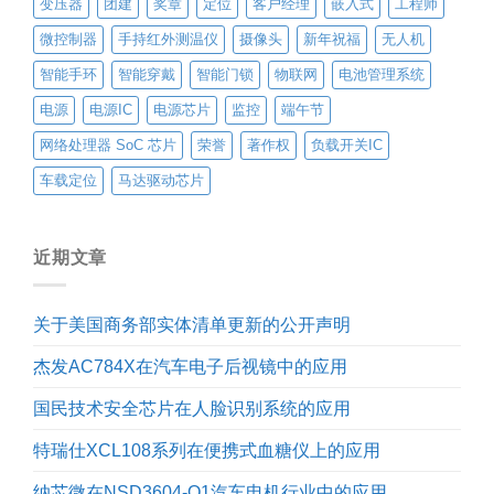
变压器
团建
奖章
定位
客户经理
嵌入式
工程师
微控制器
手持红外测温仪
摄像头
新年祝福
无人机
智能手环
智能穿戴
智能门锁
物联网
电池管理系统
电源
电源IC
电源芯片
监控
端午节
网络处理器 SoC 芯片
荣誉
著作权
负载开关IC
车载定位
马达驱动芯片
近期文章
关于美国商务部实体清单更新的公开声明
杰发AC784X在汽车电子后视镜中的应用
国民技术安全芯片在人脸识别系统的应用
特瑞仕XCL108系列在便携式血糖仪上的应用
纳芯微在NSD3604-Q1汽车电机行业中的应用