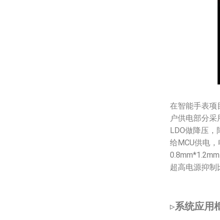
在智能手表项
户供电部分采用
LDO做降压，
给MCU供电，
0.8mm*1
超高电源抑制
▹
系统应用