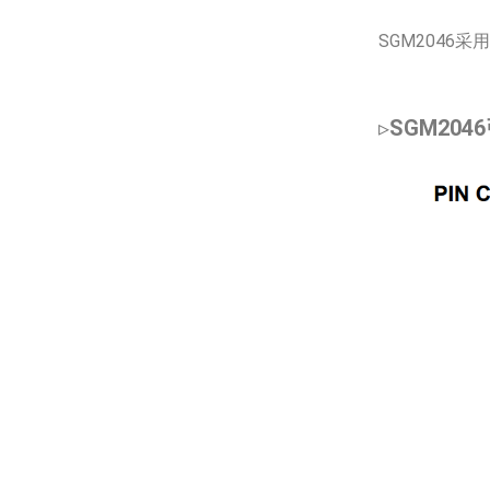
SGM2046采
▹
SGM20