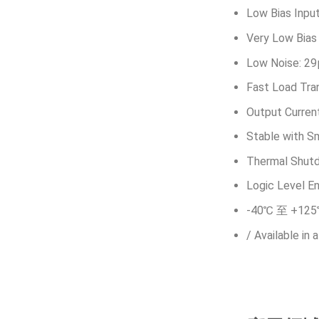
Low Bias Inpu
Very Low Bias 
Low Noise: 2
Fast Load Tra
Output Current
Stable with S
Thermal Shut
Logic Level E
-40℃ 至 +125℃
/ Available i