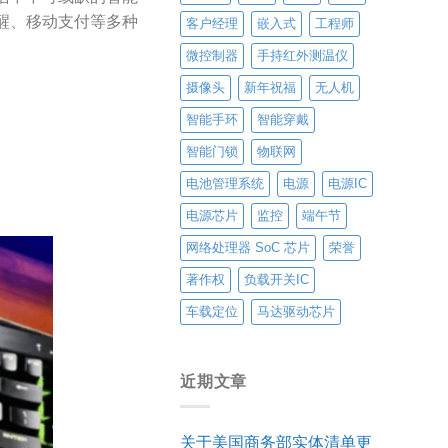
醒、移动支付等多种
客户经理
嵌入式
工程师
微控制器
手持红外测温仪
摄像头
新年祝福
无人机
智能手环
智能穿戴
智能门锁
物联网
电池管理系统
电源
电源IC
电源芯片
监控
端午节
网络处理器 SoC 芯片
荣誉
著作权
负载开关IC
车载定位
马达驱动芯片
近期文章
关于美国商务部实体清单更