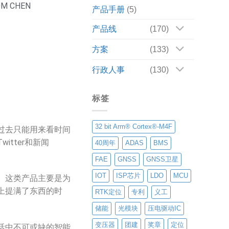
 CHEN
产品手册
(5)
产品线
(170)
方案
(133)
行政人事
(130)
标签
32 bit Arm® Cortex®-M4F
过去只能用来看时间
tter和新闻
40周年
ADAS
BMS
FAE
GNSS
GNSS卫星
IOT
ISP芯片
LDO
MCU
。这类产品主要是为
上提满了东西的时
RTK定位
专利
义工
储能
光模块
压电驱动IC
变压器
团建
奖章
定位
活中不可或缺的智能