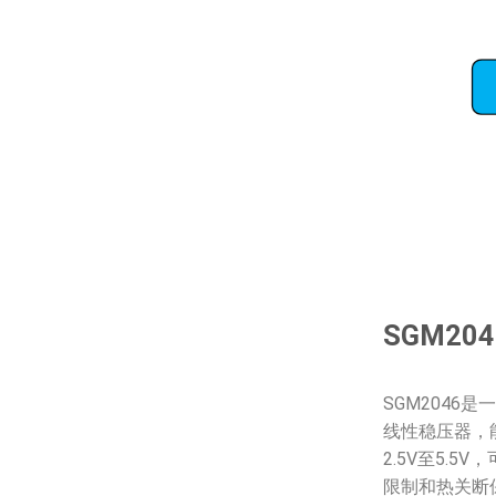
SGM2
SGM2046
线性稳压器，能
2.5V至5.
限制和热关断