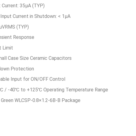
t Current: 35μA (TYP)
Input Current in Shutdown: < 1μA
9μVRMS (TYP)
nsient Response
 Limit
mall Case Size Ceramic Capacitors
down Protection
nable Input for ON/OFF Control
 / -40℃ to +125℃ Operating Temperature Range
n a Green WLCSP-0.8×1.2-6B-B Package