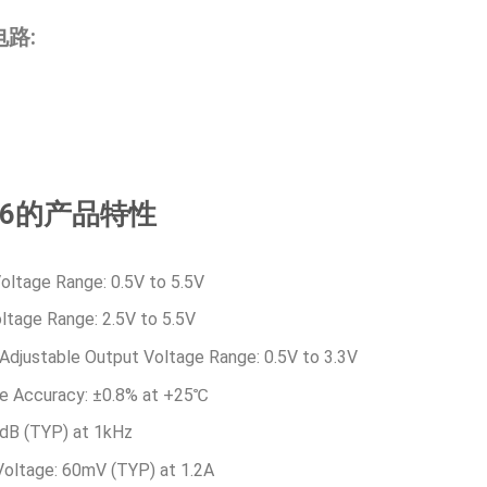
路:
046的产品特性
oltage Range: 0.5V to 5.5V
ltage Range: 2.5V to 5.5V
 Adjustable Output Voltage Range: 0.5V to 3.3V
e Accuracy: ±0.8% at +25℃
dB (TYP) at 1kHz
oltage: 60mV (TYP) at 1.2A