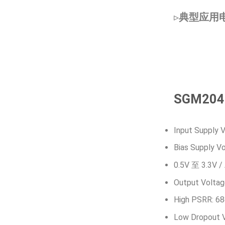
▹
典型应用电
SGM2
Input Supply V
Bias Supply Vo
0.5V 至 3.3V /
Output Voltag
High PSRR: 68
Low Dropout V