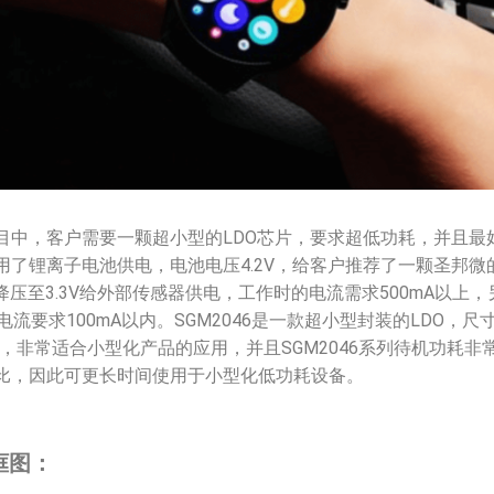
目中，客户需要一颗超小型的LDO芯片，要求超低功耗，并且最
了锂离子电池供电，电池电压4.2V，给客户推荐了一颗圣邦微的S
降压至3.3V给外部传感器供电，工作时的电流需求500mA以上，另
电流要求100mA以内。SGM2046是一款超小型封装的LDO，尺
.2mm，非常适合小型化产品的应用，并且SGM2046系列待机功耗非
比，因此可更长时间使用于小型化低功耗设备。
框图：