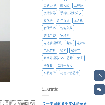
客户经理
嵌入式
工程师
微控制器
手持红外测温仪
摄像头
新年祝福
无人机
智能手环
智能穿戴
智能门锁
物联网
电池管理系统
电源
电源IC
电源芯片
监控
端午节
网络处理器 SoC 芯片
荣誉
著作权
负载开关IC
车载定位
马达驱动芯片
近期文章
：吴丽英 Ameko Wu
关于美国商务部实体清单更