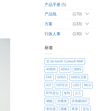
产品手册
(5)
产品线
(170)
方案
(133)
行政人事
(130)
标签
32 bit Arm® Cortex®-M4F
40周年
ADAS
BMS
FAE
GNSS
GNSS卫星
IOT
ISP芯片
LDO
MCU
RTK定位
专利
义工
储能
光模块
压电驱动IC
变压器
团建
奖章
定位