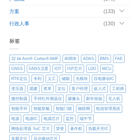
方案
(133)
行政人事
(130)
标签
32 bit Arm® Cortex®-M4F
40周年
ADAS
BMS
FAE
GNSS
GNSS卫星
IOT
ISP芯片
LDO
MCU
RTK定位
专利
义工
储能
光模块
压电驱动IC
变压器
团建
奖章
定位
客户经理
嵌入式
工程师
微控制器
手持红外测温仪
摄像头
新年祝福
无人机
智能手环
智能穿戴
智能门锁
物联网
电池管理系统
电源
电源IC
电源芯片
监控
端午节
网络处理器 SoC 芯片
荣誉
著作权
负载开关IC
车载定位
马达驱动芯片