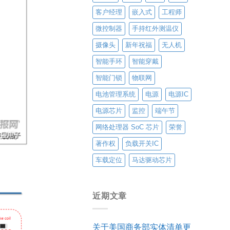
客户经理
嵌入式
工程师
微控制器
手持红外测温仪
摄像头
新年祝福
无人机
智能手环
智能穿戴
智能门锁
物联网
电池管理系统
电源
电源IC
电源芯片
监控
端午节
网络处理器 SoC 芯片
荣誉
著作权
负载开关IC
车载定位
马达驱动芯片
近期文章
关于美国商务部实体清单更