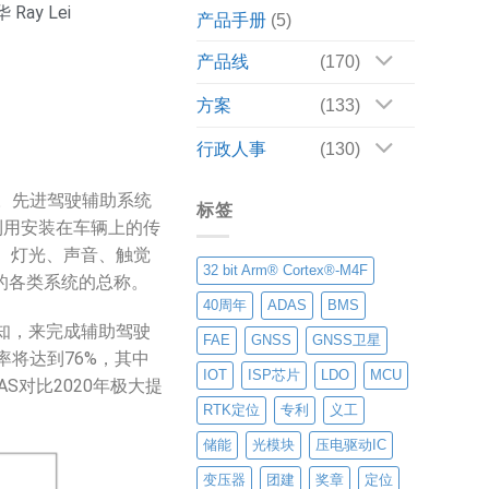
ay Lei
产品手册
(5)
产品线
(170)
方案
(133)
行政人事
(130)
辅助系统。先进驾驶辅助系统
标签
利用安装在车辆上的传
、灯光、声音、触觉
32 bit Arm® Cortex®-M4F
的各类系统的总称。
40周年
ADAS
BMS
感知，来完成辅助驾驶
FAE
GNSS
GNSS卫星
透率将达到76%，其中
IOT
ISP芯片
LDO
MCU
S对比2020年极大提
RTK定位
专利
义工
储能
光模块
压电驱动IC
变压器
团建
奖章
定位