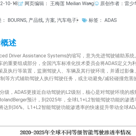
2-10-18
网页编辑：
王梅莲 Meilian Wang
原创作者：雷少华 R
类：
BOURNS
,
产品线
,
方案
,
汽车电子
标签：
ADAS
景概述
nced Driver Assistance Systems的缩写，意为先进驾驶
车的重要组成部分，全国汽车标准化技术委员会将ADAS定义为
策及执行等装置，监测驾驶人、车辆及其行驶环境，并通过影像
控制等方式辅助驾驶人执行驾驶任务，或主动避免/减轻碰撞危害
分级，ADAS更接近自动驾驶的L2级别，核心是对驾驶环境的
landBerger预计，到2025年，全球L1+L2智能驾驶功能的渗
将达到36%。L1+L2智能驾驶功能渗透率的快速提升带动全球ADA