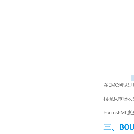
在EMC测试过
根据从市场收集
BournsE
三、BO