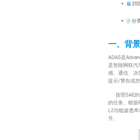
202
分
一、背
ADAS是Adva
是智能网联汽
感、通信、决
提示/警告或
按照SAE的
的任务。根据Ro
L2功能渗透率
升。