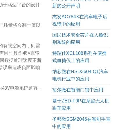
助于马达平台的设计
新的公开声明
杰发AC784X在汽车电子后
视镜中的应用
消耗量将会翻十倍以
国民技术安全芯片在人脸识
别系统的应用
的有限空间内，则需
同时具备48V直输
特瑞仕XCL108系列在便携
U因数据处理速度不断
式血糖仪上的应用
错误率造成负面影响
纳芯微在NSD3604-Q1汽车
电机行业中的应用
48V电源系统兼容，
拓尔微在智能门锁中应用
基于ZED-F9P在系留无人机
跟车应用
圣邦微SGM2046在智能手表
中的应用