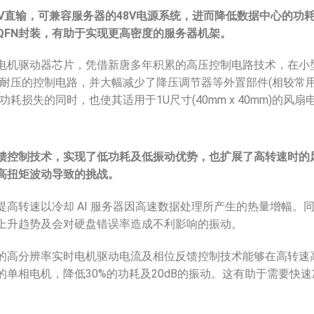
V
直输，可兼容服务器的
48V
电源系统，进而降低数据中心的功
QFN
封装，有助于实现更高密度的服务器机架。
机驱动器芯片，凭借新唐多年积累的高压控制电路技术，在小型4mm
V耐压的控制电路，并大幅减少了降压调节器等外置部件(相较常用的
功耗损失的同时，也使其适用于1U尺寸(40mm x 40mm)的风
馈控制技术，实现了低功耗及低振动优势，也扩展了高转速时的
高扭矩波动导致的挑战。
提高转速以冷却 AI 服务器因高速数据处理所产生的热量增幅。
上升趋势及会对硬盘错误率造成不利影响的振动。
的高分辨率实时电机驱动电流及相位反馈控制技术能够在高转速
的单相电机，降低30%的功耗及20dB的振动。这有助于需要快
。