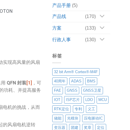
产品手册
(5)
OTON
产品线
(170)
方案
(133)
行政人事
(130)
标签
动实现高风量的风扇
32 bit Arm® Cortex®-M4F
40周年
ADAS
BMS
采用
QFN 封装
[1]
，可
务器的功耗、并提高服务
FAE
GNSS
GNSS卫星
IOT
ISP芯片
LDO
MCU
扇电机的挑战，从而
RTK定位
专利
义工
储能
光模块
压电驱动IC
起的风扇电机逆转
变压器
团建
奖章
定位