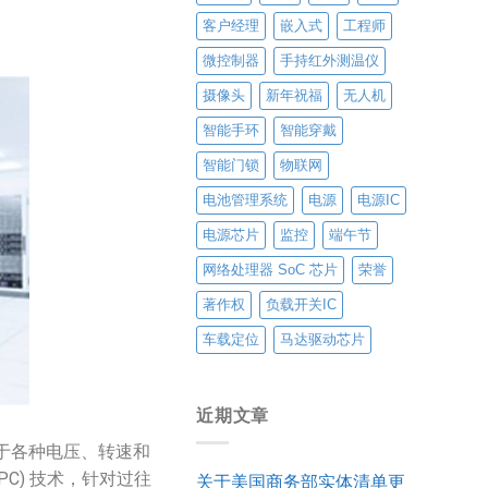
客户经理
嵌入式
工程师
微控制器
手持红外测温仪
摄像头
新年祝福
无人机
智能手环
智能穿戴
智能门锁
物联网
电池管理系统
电源
电源IC
电源芯片
监控
端午节
网络处理器 SoC 芯片
荣誉
著作权
负载开关IC
车载定位
马达驱动芯片
近期文章
于各种电压、转速和
C) 技术，针对过往
关于美国商务部实体清单更