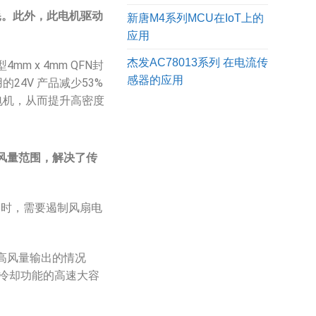
耗。此外，此电机驱动
新唐M4系列MCU在IoT上的
应用
杰发AC78013系列 在电流传
 x 4mm QFN封
感器的应用
24V 产品减少53%
扇电机，从而提升高密度
风量范围，解决了传
同时，需要遏制风扇电
高风量输出的情况
速冷却功能的高速大容